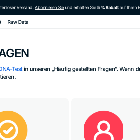
tenloser Versand.
Abonnieren Sie
und erhalten Sie
5 % Rabatt
auf Ihren E
)
Raw Data
RAGEN
DNA-Test
 in unseren „Häufig gestellten Fragen“. Wenn du
tieren.