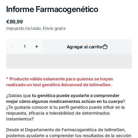
Informe Farmacogenético
Precio
€89,99
habitual
Impuesto incluido. Envío gratis
Cantidad
Agregar al carrito
Reducir
Aumentar
cantidad
cantidad
para
para
Informe
Informe
Farmacogenético
Farmacogenético
* Producto válido solamente para quienes se hayan
realizado un test genético Advanced de tellmeGen.
¿Sabías que
tu genética puede ayudarte a comprender
mejor cómo algunos medicamentos actúan en tu cuerpo
?
¿Te gustaría conocer si tu perfil genético puede influir en la
respuesta, eficacia o tolerabilidad de determinados
tratamientos?
Desde el Departamento de Farmacogenética de tellmeGen,
podemos ayudarte a comprender tus resultados de la sección