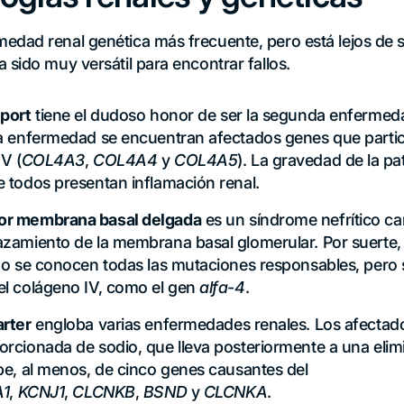
dad renal genética más frecuente, pero está lejos de se
 sido muy versátil para encontrar fallos.
port
tiene el dudoso honor de ser la segunda enfermed
ta enfermedad se encuentran afectados genes que partic
V (
COL4A3
,
COL4A4
y
COL4A5
). La gravedad de la pa
 todos presentan inflamación renal.
or membrana basal delgada
es un síndrome nefrítico ca
zamiento de la membrana basal glomerular. Por suerte, 
 No se conocen todas las mutaciones responsables, per
l colágeno IV, como el gen
alfa-4
.
rter
engloba varias enfermedades renales. Los afectad
orcionada de sodio, que lleva posteriormente a una el
be, al menos, de cinco genes causantes del
A1
,
KCNJ1
,
CLCNKB
,
BSND
y
CLCNKA
.