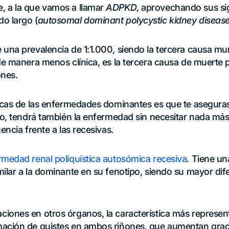
 a la que vamos a llamar
ADPKD
, aprovechando sus sig
o largo (
autosomal dominant polycystic kidney diseas
una prevalencia de 1:1.000, siendo la tercera causa mun
 de manera menos clínica, es la tercera causa de muerte
ones.
icas de las enfermedades dominantes es que te aseguras 
jo, tendrá también la enfermedad sin necesitar nada más
encia frente a las recesivas.
rmedad renal poliquística autosómica recesiva
. Tiene un
ilar a la dominante en su fenotipo, siendo su mayor dif
iones en otros órganos, la característica más represent
mación de quistes en ambos riñones, que aumentan gr