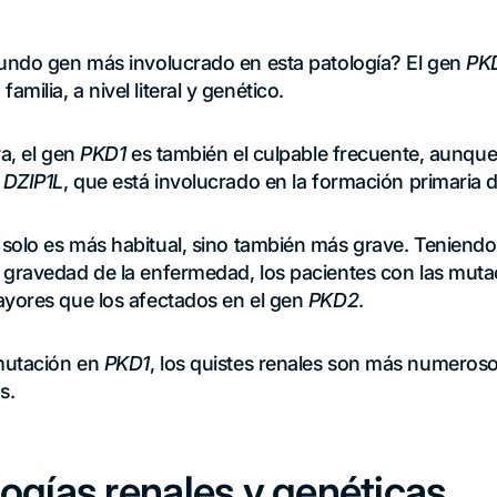
gundo gen más involucrado en esta patología? El gen
PK
milia, a nivel literal y genético.
a, el gen
PKD1
es también el culpable frecuente, aunque
DZIP1L
, que está involucrado en la formación primaria de
 solo es más habitual, sino también más grave. Teniend
 gravedad de la enfermedad, los pacientes con las muta
ayores que los afectados en el gen
PKD2
.
mutación en
PKD1
, los quistes renales son más numeros
s.
ogías renales y genéticas