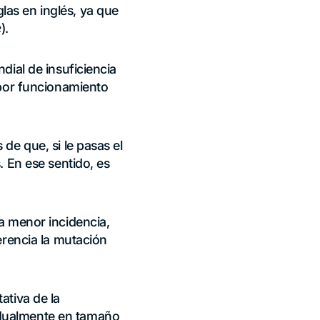
las en inglés, ya que
e
).
dial de insuficiencia
 por funcionamiento
de que, si le pasas el
. En ese sentido, es
a menor incidencia,
erencia la mutación
ativa de la
adualmente en tamaño