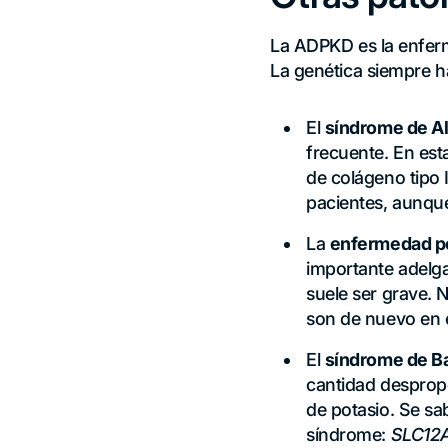
La ADPKD es la enferme
La genética siempre ha
El
síndrome de Al
frecuente. En es
de colágeno tipo I
pacientes, aunque
La
enfermedad p
importante adelga
suele ser grave.
son de nuevo en e
El
síndrome de Ba
cantidad desprop
de potasio. Se sa
síndrome:
SLC12