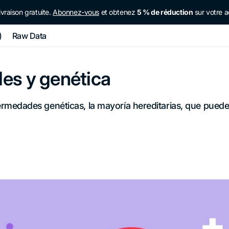
ivraison gratuite.
Abonnez-vous
et obtenez
5 % de réduction
sur votre a
)
Raw Data
es y genética
rmedades genéticas, la mayoría hereditarias, que pueden