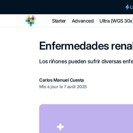
et
passer
L
au
contenu
Starter
Advanced
Ultra (WGS 30x
tellmeGen
Enfermedades renal
Los riñones pueden sufrir diversas enfe
Carlos Manuel Cuesta
Mis à jour le
7 août 2025